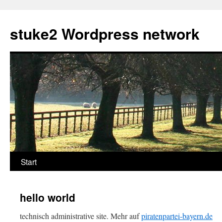
Zum
Inhalt
stuke2 Wordpress network
springen
Start
hello world
technisch administrative site. Mehr auf
piratenpartei-bayern.de